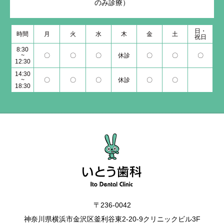
のみ診療）
日・
時間
月
火
水
木
金
土
祝日
8:30
~
〇
〇
〇
休診
〇
〇
〇
12:30
14:30
~
〇
〇
〇
休診
〇
〇
18:30
〒236-0042
神奈川県横浜市金沢区釜利谷東2-20-9クリニックビル3F