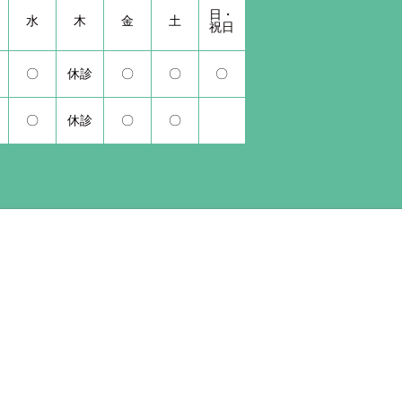
日・
水
木
金
土
祝日
〇
休診
〇
〇
〇
〇
休診
〇
〇