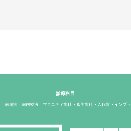
診療科目
科
歯周病
歯内療法
マタニティ歯科
審美歯科
入れ歯
インプラ