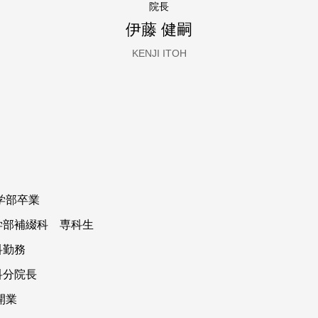
院長
伊藤 健嗣
KENJI ITOH
学部卒業
補綴科 専科生
勤務
分院長
開業