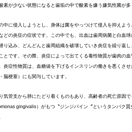
酸素が少ない状態になると歯垢の中で酸素を嫌う嫌気性菌が多
の中に侵入しようとし、身体は菌をやっつけて侵入を抑えよう
などの炎症の症状です。この中でも、出血は歯周病菌と白血球
潜り込み、どんどんと歯周組織を破壊していき炎症を繰り返し
ことです。その際、炎症によって出てくる毒性物質が歯肉の血
。炎症性物質は、血糖値を下げるインスリンの働きを悪くさせ
・脳梗塞）にも関与しています。
り気管支から肺にたどり着くものもあり、高齢者の死亡原因で
romonas gingivalis）がもつ〝ジンジパイン〞というタ
。