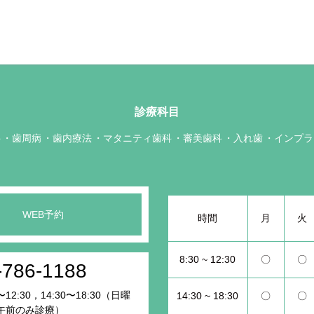
診療科目
科
歯周病
歯内療法
マタニティ歯科
審美歯科
入れ歯
インプラ
WEB予約
時間
月
火
8:30 ~ 12:30
〇
〇
-786-1188
12:30，14:30〜18:30（日曜
14:30 ~ 18:30
〇
〇
午前のみ診療）