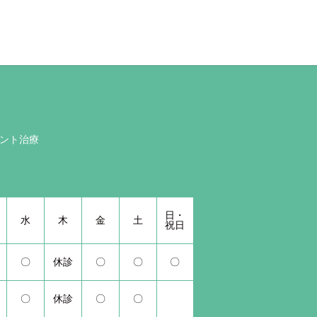
ント治療
日・
水
木
金
土
祝日
〇
休診
〇
〇
〇
〇
休診
〇
〇